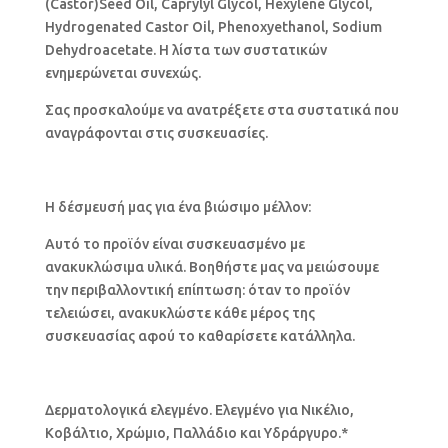
(Castor)Seed Oil, Caprylyl Glycol, Hexylene Glycol,
Hydrogenated Castor Oil, Phenoxyethanol, Sodium
Dehydroacetate. Η λίστα των συστατικών
ενημερώνεται συνεχώς.
Σας προσκαλούμε να ανατρέξετε στα συστατικά που
αναγράφονται στις συσκευασίες.
Η δέσμευσή μας για ένα βιώσιμο μέλλον:
Αυτό το προϊόν είναι συσκευασμένο με
ανακυκλώσιμα υλικά. Βοηθήστε μας να μειώσουμε
την περιβαλλοντική επίπτωση: όταν το προϊόν
τελειώσει, ανακυκλώστε κάθε μέρος της
συσκευασίας αφού το καθαρίσετε κατάλληλα.
Δερματολογικά ελεγμένο. Ελεγμένο για Νικέλιο,
Κοβάλτιο, Χρώμιο, Παλλάδιο και Υδράργυρο.*