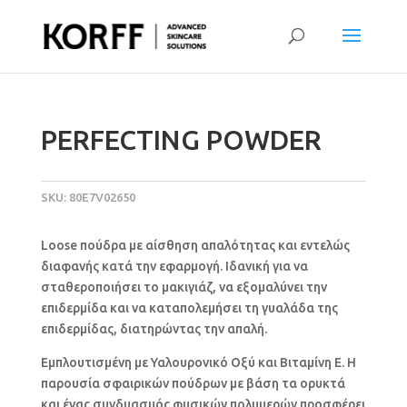
PERFECTING POWDER
SKU:
80Ε7V02650
Loose πούδρα με αίσθηση απαλότητας και εντελώς
διαφανής κατά την εφαρμογή. Ιδανική για να
σταθεροποιήσει το μακιγιάζ, να εξομαλύνει την
επιδερμίδα και να καταπολεμήσει τη γυαλάδα της
επιδερμίδας, διατηρώντας την απαλή.
Εμπλουτισμένη με Υαλουρονικό Οξύ και Βιταμίνη Ε. Η
παρουσία σφαιρικών πούδρων με βάση τα ορυκτά
και ένας συνδυασμός φυσικών πολυμερών προσφέρει