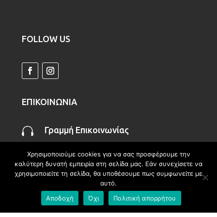
FOLLOW US
ΕΠΙΚΟΙΝΩΝΙΑ

Γραμμή Επικοινωνίας
2314-055-116
Χρησιμοποιούμε cookies για να σας προσφέρουμε την
καλύτερη δυνατή εμπειρία στη σελίδα μας. Εάν συνεχίσετε να

Email
χρησιμοποιείτε τη σελίδα, θα υποθέσουμε πως συμφωνείτε με
αυτό.
info@mlr.gr
info@korff-hellas.gr
Αποδοχή
Όχι
Πολιτική απορρήτου