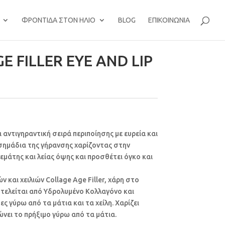
ΦΡΟΝΤΊΔΑ ΣΤΟΝ ΉΛΙΟ
BLOG
ΕΠΙΚΟΙΝΩΝΊΑ
 FILLER EYE AND LIP
ια αντιγηραντική σειρά περιποίησης με ευρεία και
σημάδια της γήρανσης χαρίζοντας στην
εμάτης και λείας όψης και προσθέτει όγκο και
 και χειλιών Collage Age Filler, χάρη στο
οτελείται από Υδρολυμένο Κολλαγόνο και
δες γύρω από τα μάτια και τα χείλη. Χαρίζει
νει το πρήξιμο γύρω από τα μάτια.