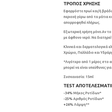
ΤΡΟΠΟΣ ΧΡΗΣΗΣ
Εφαρμόστε πρωί και/ή βράδυ
περιοχή γύρω από τα μάτια κα
απορροφηθεί πλήρως.
Εξωτερική χρήση μόνο.Αν το 
με άφθονο νερό. Να διατηρεί
Κλινικά και δερματολογικά ελ
Χρώμιο, Παλλάδιο και Υδράρ
*Λιγότερο από 1 μέρος στο 
μπορεί να είναι υπεύθυνες γ
Συσκευασία: 15ml
TEST ΑΠΟΤΕΛΕΣΜΑΤ
-34%
Μήκος Ρυτίδων*
-25%
Αριθμός Ρυτίδων*
+26%
Λάμψη**