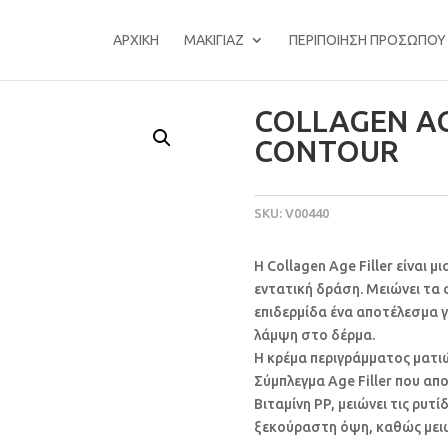
ΑΡΧΙΚΉ
ΜΑΚΙΓΙΆΖ
ΠΕΡΙΠΟΊΗΣΗ ΠΡΟΣΏΠΟΥ
COLLAGEN AGE
CONTOUR
SKU:
V00440
Η Collagen Age Filler είναι μ
εντατική δράση. Μειώνει τα 
επιδερμίδα ένα αποτέλεσμα γ
λάμψη στο δέρμα.
Η κρέμα περιγράμματος ματιών
Σύμπλεγμα Age Filler που απ
Βιταμίνη PP, μειώνει τις ρυτί
ξεκούραστη όψη, καθώς μειώ