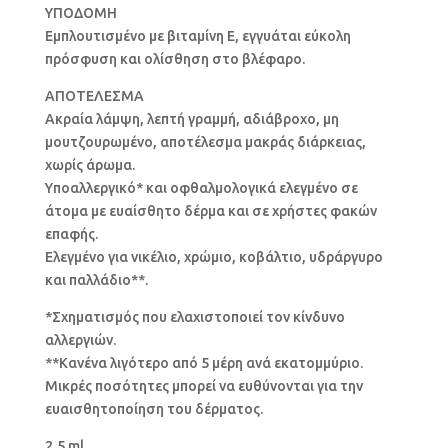
ΥΠΟΔΟΜΗ
Εμπλουτισμένο με βιταμίνη Ε, εγγυάται εύκολη
πρόσφυση και ολίσθηση στο βλέφαρο.
ΑΠΟΤΕΛΕΣΜΑ
Ακραία λάμψη, λεπτή γραμμή, αδιάβροχο, μη
μουτζουρωμένο, αποτέλεσμα μακράς διάρκειας,
χωρίς άρωμα.
Υποαλλεργικό* και οφθαλμολογικά ελεγμένο σε
άτομα με ευαίσθητο δέρμα και σε χρήστες φακών
επαφής.
Ελεγμένο για νικέλιο, χρώμιο, κοβάλτιο, υδράργυρο
και παλλάδιο**.
*Σχηματισμός που ελαχιστοποιεί τον κίνδυνο
αλλεργιών.
**Κανένα λιγότερο από 5 μέρη ανά εκατομμύριο.
Μικρές ποσότητες μπορεί να ευθύνονται για την
ευαισθητοποίηση του δέρματος.
2,5 ml