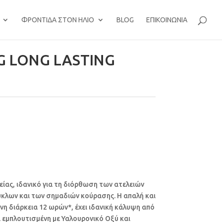
ΦΡΟΝΤΊΔΑ ΣΤΟΝ ΉΛΙΟ
BLOG
ΕΠΙΚΟΙΝΩΝΊΑ
G LONG LASTING
είας, ιδανικό για τη διόρθωση των ατελειών
ύκλων και των σημαδιών κούρασης. Η απαλή και
νη διάρκεια 12 ωρών*, έχει ιδανική κάλυψη από
 εμπλουτισμένη με Υαλουρονικό Οξύ και