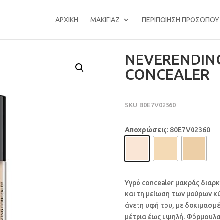
ΑΡΧΙΚΉ
ΜΑΚΙΓΙΆΖ
ΠΕΡΙΠΟΊΗΣΗ ΠΡΟΣΏΠΟΥ
NEVERENDIN
CONCEALER
SKU:
80E7V02360
Αποχρώσεις
: 80E7V02360
Υγρό concealer μακράς διαρκ
και τη μείωση των μαύρων κ
άνετη υφή του, με δοκιμασμέ
μέτρια έως υψηλή. Φόρμουλα